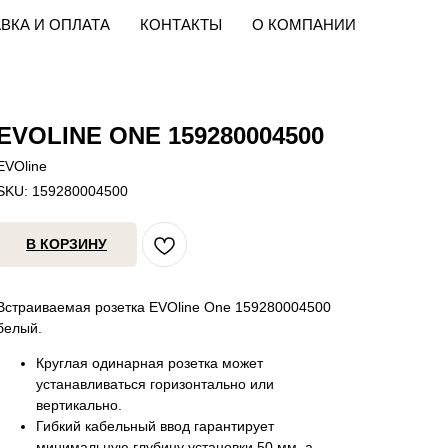
ВКА И ОПЛАТА
КОНТАКТЫ
О КОМПАНИИ
EVOLINE ONE 159280004500
EVOline
SKU:
159280004500
В КОРЗИНУ
Встраиваемая розетка EVOline One 159280004500
белый.
Круглая одинарная розетка может
устанавливаться горизонтально или
вертикально.
Гибкий кабельный ввод гарантирует
минимальную глубину установки 50 мм, а