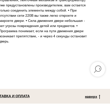
управления, ленточный механизм и трансформатор)
уже предустановлены производителем, вам остается
только соединить элементы между собой. • При
отсутствии сети 220В вы также легко откроете и
закроете двери. • Сила движения двери небольшая -
нет угрозы повреждения детей или предметов. •
Программа понимает, если на пути движения двери
возникает препятствие, - и через 4 секунды остановит
дверь.
ТАВКА И ОПЛАТА
наверх