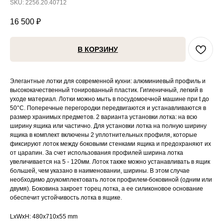
SKU:
2256.20.40712
16 500
₽
В КОРЗИНУ
Элегантные лотки для современной кухни: алюминиевый профиль и
высококачественный тонированный пластик. Гигиеничный, легкий в
уходе материал. Лотки можно мыть в посудомоечной машине при t до
50°C. Поперечные перегородки передвигаются и устанавливаются в
размер хранимых предметов. 2 варианта установки лотка: на всю
ширину ящика или частично. Для установки лотка на полную ширину
ящика в комплект включены 2 уплотнительных профиля, которые
фиксируют лоток между боковыми стенками ящика и предохраняют их
от царапин. За счет использования профилей ширина лотка
увеличивается на 5 - 120мм. Лоток также можно устанавливать в ящик
большей, чем указано в наименовании, ширины. В этом случае
необходимо доукомплектовать лоток профилем-боковиной (одним или
двумя). Боковина закроет торец лотка, а ее силиконовое основание
обеспечит устойчивость лотка в ящике.
LxWxH: 480x710x55 mm