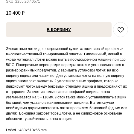
SKU:
2255.20.40571
10 400
₽
В КОРЗИНУ
Элегантные лотки для современной кухни: алюминиевый профиль и
высококачественный тонированный пластик. Гигиеничный, легкий в
уходе материал. Лотки можно мыть в посудомоечной машине при t до
50°C. Поперечные перегородки передвигаются и устанавливаются в
размер хранимых предметов. 2 варианта установки лотка: на всю
ширину ящика или частично. Для установки лотка на полную ширину
ящика в комплект включены 2 уплотнительных профиля, которые
фиксируют лоток между боковыми стенками ящика и предохраняют их
от царапин. За счет использования профилей ширина лотка
увеличивается на 5 - 118мм. Лоток также можно устанавливать в ящик
большей, чем указано в наименовании, ширины. В этом случае
необходимо доукомплектовать лоток профилем-боковиной (одним или
двумя). Боковина закроет торец лотка, а ее силиконовое основание
обеспечит устойчивость лотка в ящике.
LxWxH: 480x510x55 mm