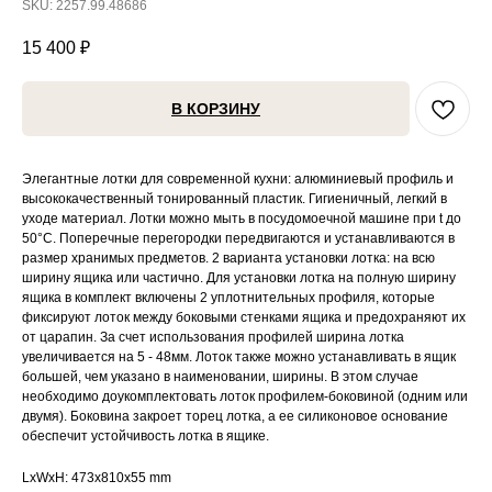
SKU:
2257.99.48686
15 400
₽
В КОРЗИНУ
Элегантные лотки для современной кухни: алюминиевый профиль и
высококачественный тонированный пластик. Гигиеничный, легкий в
уходе материал. Лотки можно мыть в посудомоечной машине при t до
50°C. Поперечные перегородки передвигаются и устанавливаются в
размер хранимых предметов. 2 варианта установки лотка: на всю
ширину ящика или частично. Для установки лотка на полную ширину
ящика в комплект включены 2 уплотнительных профиля, которые
фиксируют лоток между боковыми стенками ящика и предохраняют их
от царапин. За счет использования профилей ширина лотка
увеличивается на 5 - 48мм. Лоток также можно устанавливать в ящик
большей, чем указано в наименовании, ширины. В этом случае
необходимо доукомплектовать лоток профилем-боковиной (одним или
двумя). Боковина закроет торец лотка, а ее силиконовое основание
обеспечит устойчивость лотка в ящике.
LxWxH: 473x810x55 mm