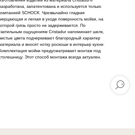
изготовления изделий из материала Cristadur®
разработана, запатентована и используется только
компанией SCHOCK. Чрезвычайно гладкая
мерцающая и легкая в уходе поверхность мойки, на
которой грязь просто не задерживается. По
тактильным ощущениям Cristadur напоминает шелк,
чистые цвета подчеркивают благородный характер
материала и вносят нотку роскоши в интерьер кухни.
Комплектация мойки предусматривает монтаж под
столешницу. Этот способ монтажа всегда актуален.