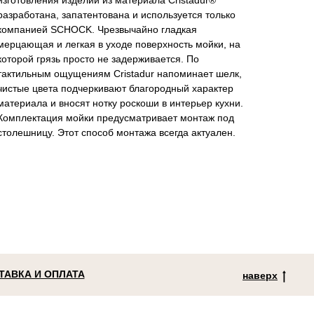
изготовления изделий из материала Cristadur®
разработана, запатентована и используется только
компанией SCHOCK. Чрезвычайно гладкая
мерцающая и легкая в уходе поверхность мойки, на
которой грязь просто не задерживается. По
тактильным ощущениям Cristadur напоминает шелк,
чистые цвета подчеркивают благородный характер
материала и вносят нотку роскоши в интерьер кухни.
Комплектация мойки предусматривает монтаж под
столешницу. Этот способ монтажа всегда актуален.
ТАВКА И ОПЛАТА
наверх