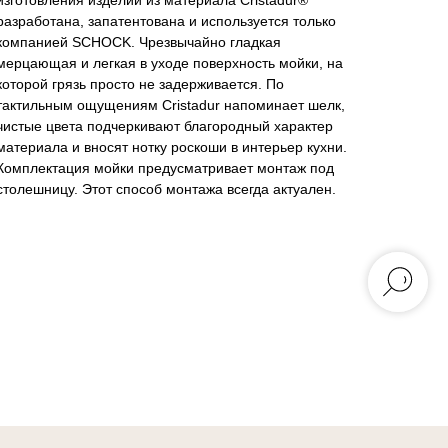
изготовления изделий из материала Cristadur®
разработана, запатентована и используется только
компанией SCHOCK. Чрезвычайно гладкая
мерцающая и легкая в уходе поверхность мойки, на
которой грязь просто не задерживается. По
тактильным ощущениям Cristadur напоминает шелк,
чистые цвета подчеркивают благородный характер
материала и вносят нотку роскоши в интерьер кухни.
Комплектация мойки предусматривает монтаж под
столешницу. Этот способ монтажа всегда актуален.