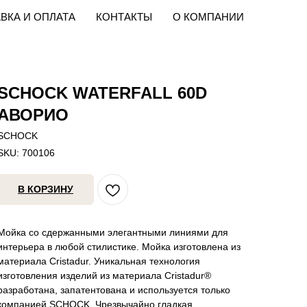
ВКА И ОПЛАТА
КОНТАКТЫ
О КОМПАНИИ
SCHOCK WATERFALL 60D
АВОРИО
SCHOCK
SKU:
700106
В КОРЗИНУ
Мойка со сдержанными элегантными линиями для
интерьера в любой стилистике. Мойка изготовлена из
материала Cristadur. Уникальная технология
изготовления изделий из материала Cristadur®
разработана, запатентована и используется только
компанией SCHOCK. Чрезвычайно гладкая