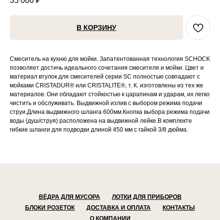
35 000
₽
В КОРЗИНУ
Смеситель на кухню для мойки. Запатентованная технология SCHOCK
позволяет достичь идеального сочетания смесителя и мойки. Цвет и
материал втулок для смесителей серии SC полностью совпадают с
мойками CRISTADUR® или CRISTALITE®, т. К. изготовлены из тех же
материалов. Они обладают стойкостью к царапинам и ударам, их легко
чистить и обслуживать. Выдвижной излив с выбором режима подачи
струи.Длина выдвижного шланга 600мм.Кнопка выбора режима подачи
воды (душ/струя) расположена на выдвижной лейке.В комплекте
гибкие шланги для подводки длиной 450 мм с гайкой 3/8 дюйма.
ВЁДРА ДЛЯ МУСОРА
ЛОТКИ ДЛЯ ПРИБОРОВ
БЛОКИ РОЗЕТОК
ДОСТАВКА И ОПЛАТА
КОНТАКТЫ
О КОМПАНИИ