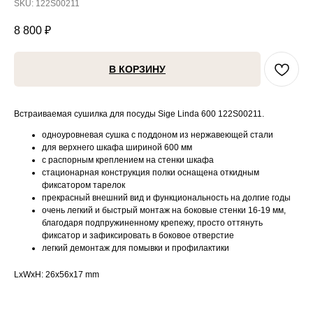
SKU:
122S00211
8 800
₽
В КОРЗИНУ
Встраиваемая сушилка для посуды Sige Linda 600 122S00211.
одноуровневая сушка с поддоном из нержавеющей стали
для верхнего шкафа шириной 600 мм
с распорным креплением на стенки шкафа
стационарная конструкция полки оснащена откидным
фиксатором тарелок
прекрасный внешний вид и функциональность на долгие годы
очень легкий и быстрый монтаж на боковые стенки 16-19 мм,
благодаря подпружиненному крепежу, просто оттянуть
фиксатор и зафиксировать в боковое отверстие
легкий демонтаж для помывки и профилактики
LxWxH: 26x56x17 mm