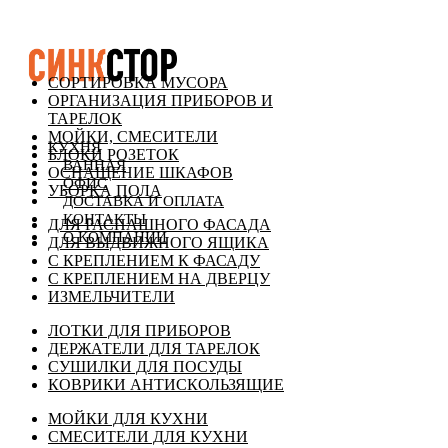
СОРТИРОВКА МУСОРА
ОРГАНИЗАЦИЯ ПРИБОРОВ И
ТАРЕЛОК
МОЙКИ, СМЕСИТЕЛИ
КУХНЯ
БЛОКИ РОЗЕТОК
ВАННАЯ
ОСНАЩЕНИЕ ШКАФОВ
ОФИС
УБОРКА ПОЛА
ДОСТАВКА И ОПЛАТА
КОНТАКТЫ
ДЛЯ РАСПАШНОГО ФАСАДА
О КОМПАНИИ
ДЛЯ ВЫДВИЖНОГО ЯЩИКА
С КРЕПЛЕНИЕМ К ФАСАДУ
С КРЕПЛЕНИЕМ НА ДВЕРЦУ
ИЗМЕЛЬЧИТЕЛИ
ЛОТКИ ДЛЯ ПРИБОРОВ
ДЕРЖАТЕЛИ ДЛЯ ТАРЕЛОК
СУШИЛКИ ДЛЯ ПОСУДЫ
КОВРИКИ АНТИСКОЛЬЗЯЩИЕ
МОЙКИ ДЛЯ КУХНИ
СМЕСИТЕЛИ ДЛЯ КУХНИ