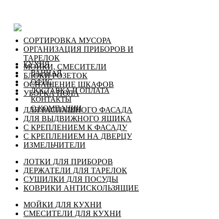
СОРТИРОВКА МУСОРА
ОРГАНИЗАЦИЯ ПРИБОРОВ И
ТАРЕЛОК
КУХНЯ
МОЙКИ, СМЕСИТЕЛИ
ВАННАЯ
БЛОКИ РОЗЕТОК
ОФИС
ОСНАЩЕНИЕ ШКАФОВ
ДОСТАВКА И ОПЛАТА
УБОРКА ПОЛА
КОНТАКТЫ
О КОМПАНИИ
ДЛЯ РАСПАШНОГО ФАСАДА
ДЛЯ ВЫДВИЖНОГО ЯЩИКА
С КРЕПЛЕНИЕМ К ФАСАДУ
С КРЕПЛЕНИЕМ НА ДВЕРЦУ
ИЗМЕЛЬЧИТЕЛИ
ЛОТКИ ДЛЯ ПРИБОРОВ
ДЕРЖАТЕЛИ ДЛЯ ТАРЕЛОК
СУШИЛКИ ДЛЯ ПОСУДЫ
КОВРИКИ АНТИСКОЛЬЗЯЩИЕ
МОЙКИ ДЛЯ КУХНИ
СМЕСИТЕЛИ ДЛЯ КУХНИ