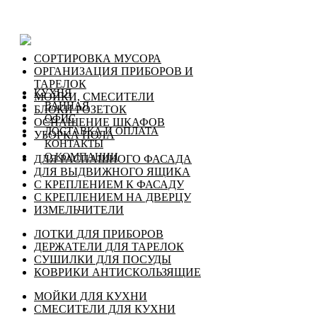
СОРТИРОВКА МУСОРА
ОРГАНИЗАЦИЯ ПРИБОРОВ И
ТАРЕЛОК
КУХНЯ
МОЙКИ, СМЕСИТЕЛИ
ВАННАЯ
БЛОКИ РОЗЕТОК
ОФИС
ОСНАЩЕНИЕ ШКАФОВ
ДОСТАВКА И ОПЛАТА
УБОРКА ПОЛА
КОНТАКТЫ
О КОМПАНИИ
ДЛЯ РАСПАШНОГО ФАСАДА
ДЛЯ ВЫДВИЖНОГО ЯЩИКА
С КРЕПЛЕНИЕМ К ФАСАДУ
С КРЕПЛЕНИЕМ НА ДВЕРЦУ
ИЗМЕЛЬЧИТЕЛИ
ЛОТКИ ДЛЯ ПРИБОРОВ
ДЕРЖАТЕЛИ ДЛЯ ТАРЕЛОК
СУШИЛКИ ДЛЯ ПОСУДЫ
КОВРИКИ АНТИСКОЛЬЗЯЩИЕ
МОЙКИ ДЛЯ КУХНИ
СМЕСИТЕЛИ ДЛЯ КУХНИ