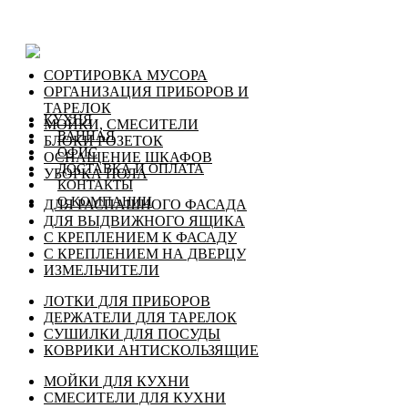
СОРТИРОВКА МУСОРА
ОРГАНИЗАЦИЯ ПРИБОРОВ И
ТАРЕЛОК
КУХНЯ
МОЙКИ, СМЕСИТЕЛИ
ВАННАЯ
БЛОКИ РОЗЕТОК
ОФИС
ОСНАЩЕНИЕ ШКАФОВ
ДОСТАВКА И ОПЛАТА
УБОРКА ПОЛА
КОНТАКТЫ
О КОМПАНИИ
ДЛЯ РАСПАШНОГО ФАСАДА
ДЛЯ ВЫДВИЖНОГО ЯЩИКА
С КРЕПЛЕНИЕМ К ФАСАДУ
С КРЕПЛЕНИЕМ НА ДВЕРЦУ
ИЗМЕЛЬЧИТЕЛИ
ЛОТКИ ДЛЯ ПРИБОРОВ
ДЕРЖАТЕЛИ ДЛЯ ТАРЕЛОК
СУШИЛКИ ДЛЯ ПОСУДЫ
КОВРИКИ АНТИСКОЛЬЗЯЩИЕ
МОЙКИ ДЛЯ КУХНИ
СМЕСИТЕЛИ ДЛЯ КУХНИ