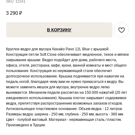
SKU:
11541
3 290
₽
В КОРЗИНУ
Круглое ведро для мусора Navako Pavo 12L Blue с крышкой.
Конструкция петли Soft Close обеспечивает медленное, тихое и мягкое
закрывание крышки. Ведро подойдет для дома, рабочего места,
офиса, отеля, ресторана, кафе, кухни, ванной комнаты и мест общего
пользования. Конструкция из нержавеющей стали обеспечит
долгосрочное использование. Крышка поднимается при нажатии на
педаль ногой, благодаря чему вам не нужно прикасаться к ведру. Вы
можете заменить мешок для мусора, внутренне ведро легко
вынимается. Механизм педали рассчитан на 150.000 нажатий (20 лет
ежедневного использования). Крышка плотно закрывает содержимое
ведра, препятствуя распространению возможных запахов отходов.
Антискользящее пластиковое основание. Объем ведра - 12 литров.
Размеры ведра: ширина - 250 мм, глубина - 250 мм, высота - 360 мм.
Цвет - голубой матовый. Материал - нержавеющая сталь / пластик.
Произведено в Турции.